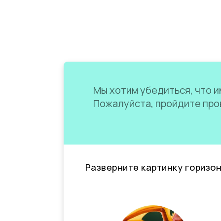
Мы хотим убедиться, что им
Пожалуйста, пройдите пров
Разверните картинку горизо