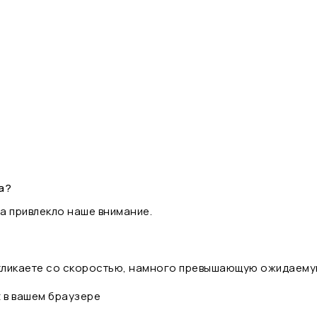
а?
а привлекло наше внимание.
 кликаете со скоростью, намного превышающую ожидаему
t в вашем браузере