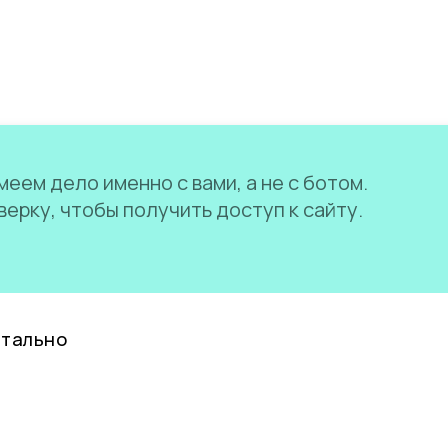
еем дело именно с вами, а не с ботом.
ерку, чтобы получить доступ к сайту.
нтально