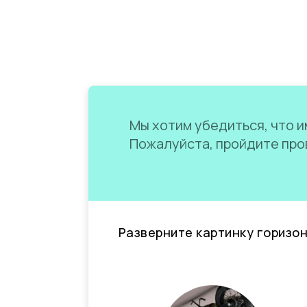
Мы хотим убедиться, что им
Пожалуйста, пройдите пров
Разверните картинку горизо