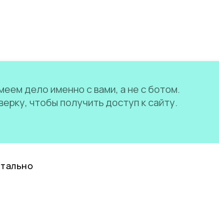
еем дело именно с вами, а не с ботом.
ерку, чтобы получить доступ к сайту.
нтально