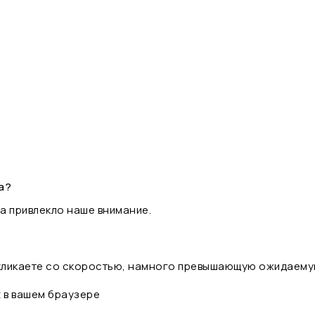
а?
а привлекло наше внимание.
 кликаете со скоростью, намного превышающую ожидаему
t в вашем браузере