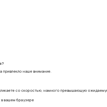
а?
а привлекло наше внимание.
 кликаете со скоростью, намного превышающую ожидаему
t в вашем браузере