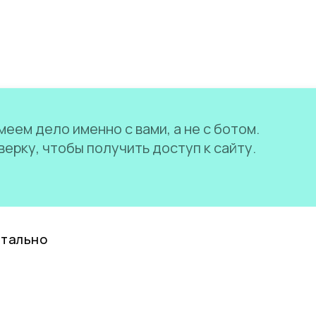
еем дело именно с вами, а не с ботом.
ерку, чтобы получить доступ к сайту.
нтально