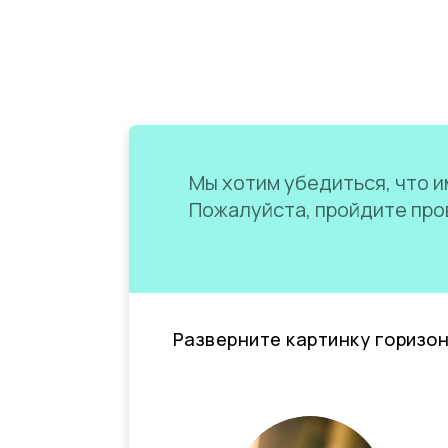
Мы хотим убедиться, что им
Пожалуйста, пройдите пров
Разверните картинку горизо