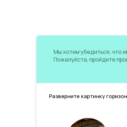
Мы хотим убедиться, что им
Пожалуйста, пройдите пров
Разверните картинку горизо