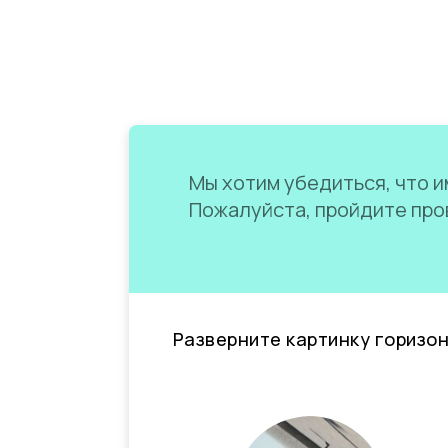
Мы хотим убедиться, что им
Пожалуйста, пройдите пров
Разверните картинку горизо