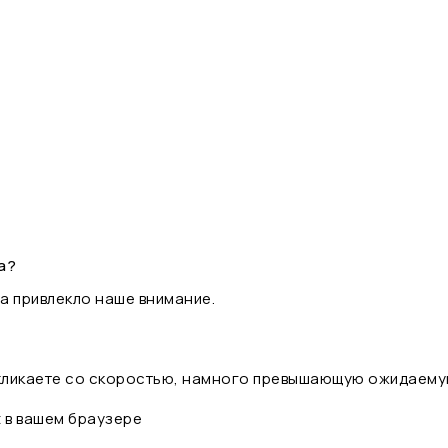
а?
а привлекло наше внимание.
 кликаете со скоростью, намного превышающую ожидаему
t в вашем браузере