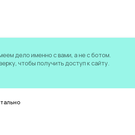
еем дело именно с вами, а не с ботом.
ерку, чтобы получить доступ к сайту.
нтально