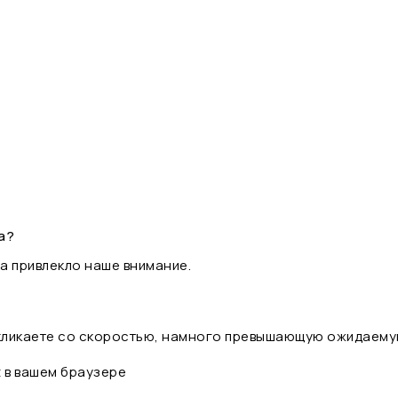
а?
а привлекло наше внимание.
 кликаете со скоростью, намного превышающую ожидаему
t в вашем браузере