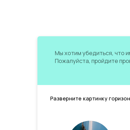
Мы хотим убедиться, что им
Пожалуйста, пройдите пров
Разверните картинку горизо