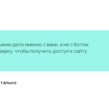
еем дело именно с вами, а не с ботом.
ерку, чтобы получить доступ к сайту.
нтально