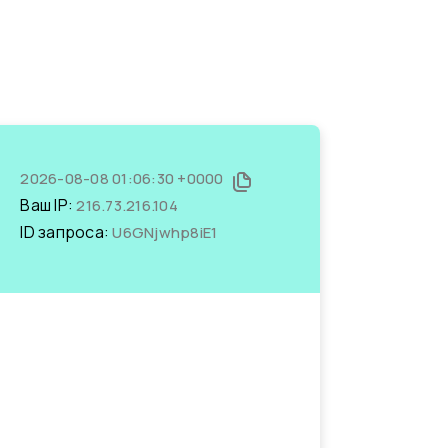
2026-08-08 01:06:30 +0000
Ваш IP:
216.73.216.104
ID запроса:
U6GNjwhp8iE1