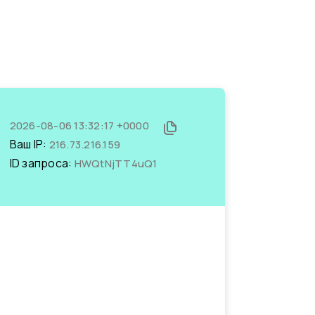
2026-08-06 13:32:17 +0000
Ваш IP:
216.73.216.159
ID запроса:
HWQtNjTT4uQ1