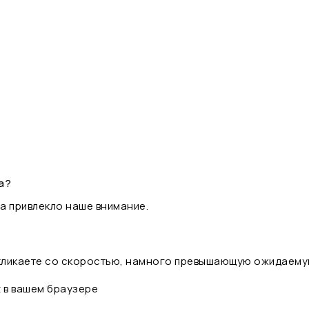
а?
а привлекло наше внимание.
 кликаете со скоростью, намного превышающую ожидаему
t в вашем браузере