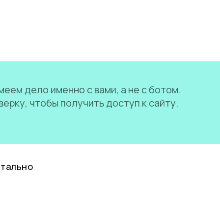
еем дело именно с вами, а не с ботом.
ерку, чтобы получить доступ к сайту.
нтально