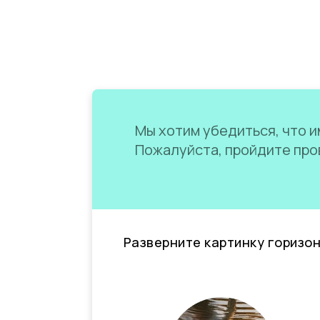
Мы хотим убедиться, что им
Пожалуйста, пройдите пров
Разверните картинку горизо