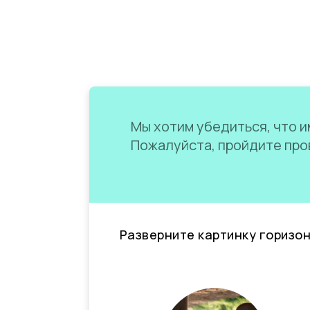
Мы хотим убедиться, что им
Пожалуйста, пройдите пров
Разверните картинку горизо