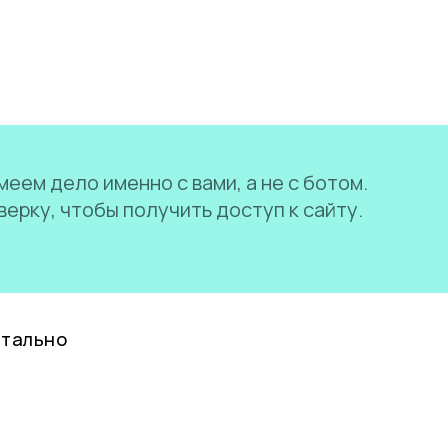
еем дело именно с вами, а не с ботом.
ерку, чтобы получить доступ к сайту.
нтально