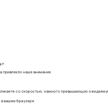
а?
а привлекло наше внимание.
 кликаете со скоростью, намного превышающую ожидаему
t в вашем браузере