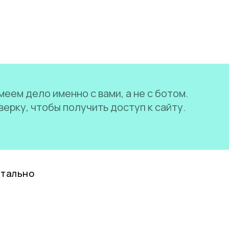
еем дело именно с вами, а не с ботом.
ерку, чтобы получить доступ к сайту.
нтально