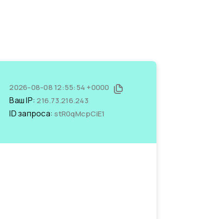
2026-08-08 12:55:54 +0000
Ваш IP:
216.73.216.243
ID запроса:
stR0qMcpCiE1