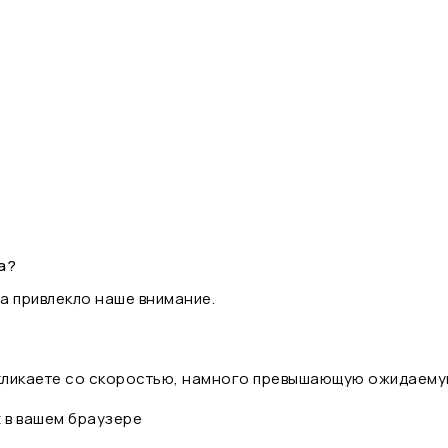
а?
а привлекло наше внимание.
 кликаете со скоростью, намного превышающую ожидаему
t в вашем браузере