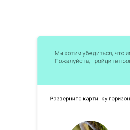
Мы хотим убедиться, что им
Пожалуйста, пройдите пров
Разверните картинку горизо