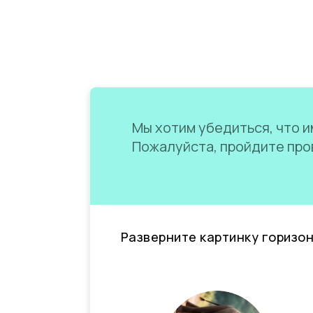
Мы хотим убедиться, что им
Пожалуйста, пройдите пров
Разверните картинку горизо