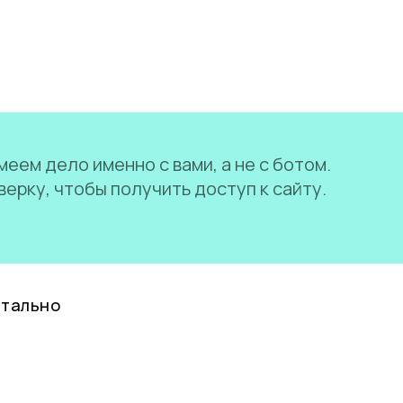
еем дело именно с вами, а не с ботом.
ерку, чтобы получить доступ к сайту.
нтально