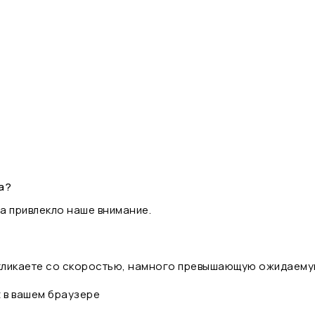
а?
а привлекло наше внимание.
 кликаете со скоростью, намного превышающую ожидаему
t в вашем браузере