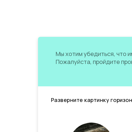
Мы хотим убедиться, что им
Пожалуйста, пройдите пров
Разверните картинку горизо