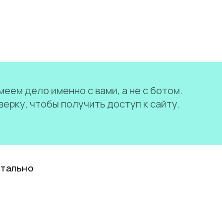
еем дело именно с вами, а не с ботом.
ерку, чтобы получить доступ к сайту.
нтально