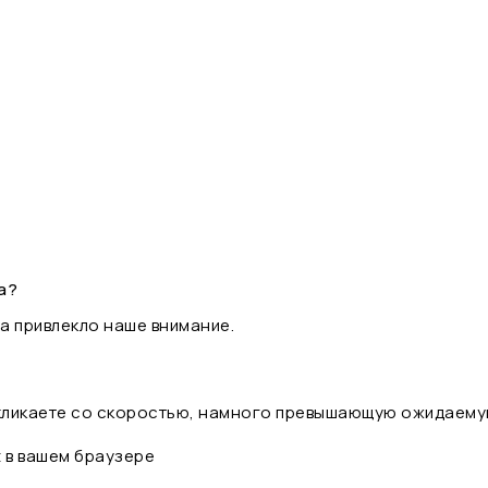
а?
а привлекло наше внимание.
 кликаете со скоростью, намного превышающую ожидаему
t в вашем браузере