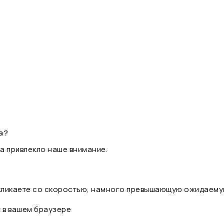
а?
а привлекло наше внимание.
 кликаете со скоростью, намного превышающую ожидаему
t в вашем браузере