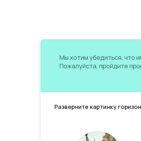
Мы хотим убедиться, что им
Пожалуйста, пройдите пров
Разверните картинку горизо