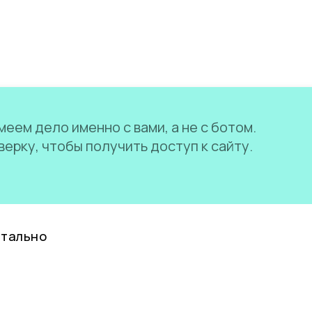
еем дело именно с вами, а не с ботом.
ерку, чтобы получить доступ к сайту.
нтально