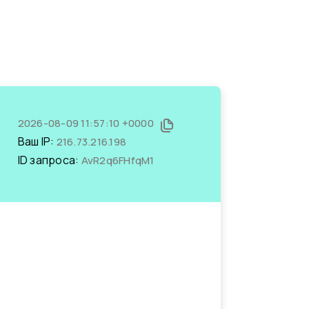
2026-08-09 11:57:10 +0000
Ваш IP:
216.73.216.198
ID запроса:
AvR2q6FHfqM1