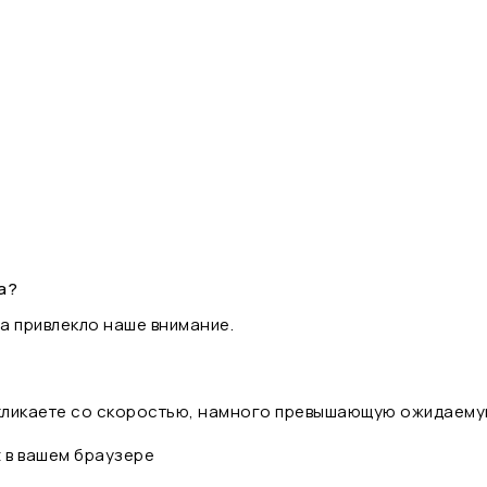
а?
а привлекло наше внимание.
 кликаете со скоростью, намного превышающую ожидаему
t в вашем браузере