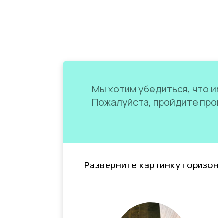
Мы хотим убедиться, что им
Пожалуйста, пройдите пров
Разверните картинку горизо