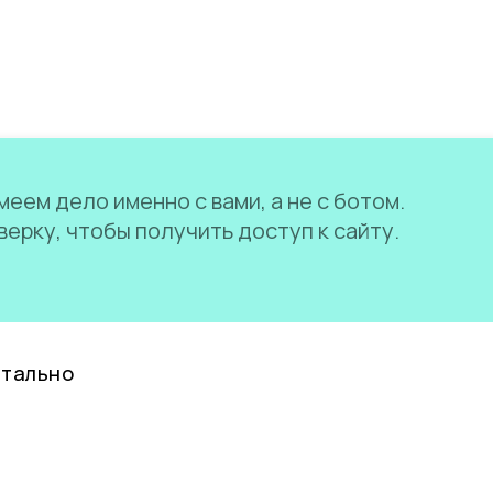
еем дело именно с вами, а не с ботом.
ерку, чтобы получить доступ к сайту.
нтально