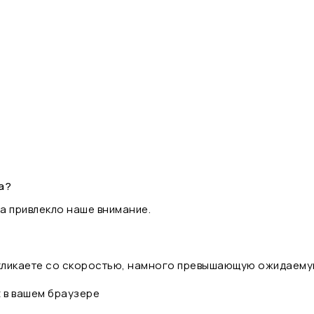
а?
а привлекло наше внимание.
 кликаете со скоростью, намного превышающую ожидаему
t в вашем браузере