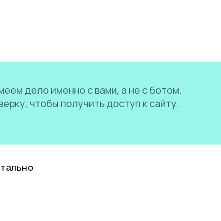
еем дело именно с вами, а не с ботом.
ерку, чтобы получить доступ к сайту.
нтально