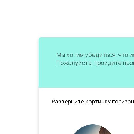
Мы хотим убедиться, что им
Пожалуйста, пройдите пров
Разверните картинку горизо