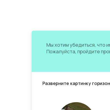
Мы хотим убедиться, что им
Пожалуйста, пройдите пров
Разверните картинку горизо