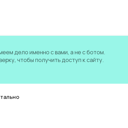
еем дело именно с вами, а не с ботом.
ерку, чтобы получить доступ к сайту.
нтально