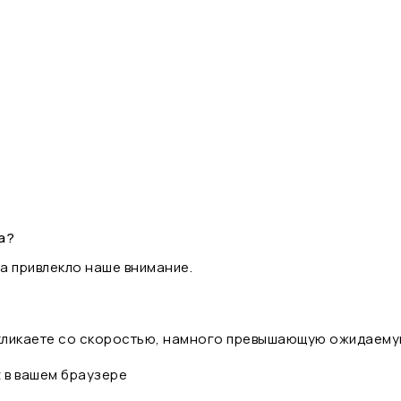
а?
а привлекло наше внимание.
 кликаете со скоростью, намного превышающую ожидаему
t в вашем браузере