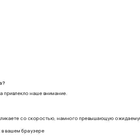
а?
а привлекло наше внимание.
 кликаете со скоростью, намного превышающую ожидаему
t в вашем браузере