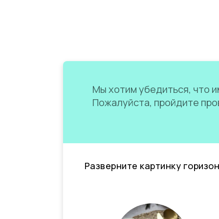
Мы хотим убедиться, что им
Пожалуйста, пройдите пров
Разверните картинку горизо