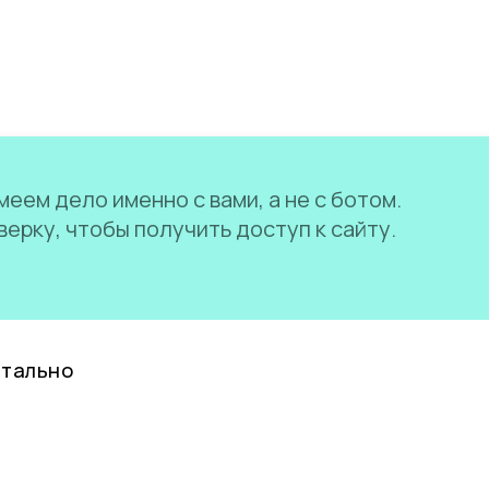
еем дело именно с вами, а не с ботом.
ерку, чтобы получить доступ к сайту.
нтально