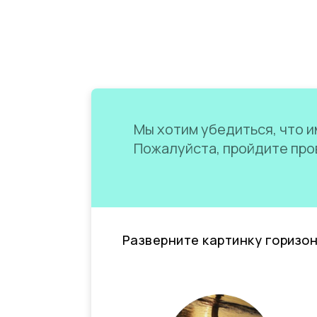
Мы хотим убедиться, что им
Пожалуйста, пройдите пров
Разверните картинку горизо