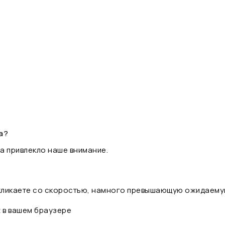
а?
а привлекло наше внимание.
 кликаете со скоростью, намного превышающую ожидаему
t в вашем браузере