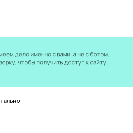
еем дело именно с вами, а не с ботом.
ерку, чтобы получить доступ к сайту.
нтально