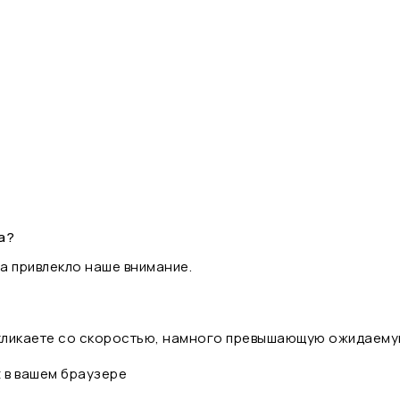
а?
а привлекло наше внимание.
 кликаете со скоростью, намного превышающую ожидаему
t в вашем браузере