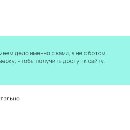
еем дело именно с вами, а не с ботом.
ерку, чтобы получить доступ к сайту.
нтально