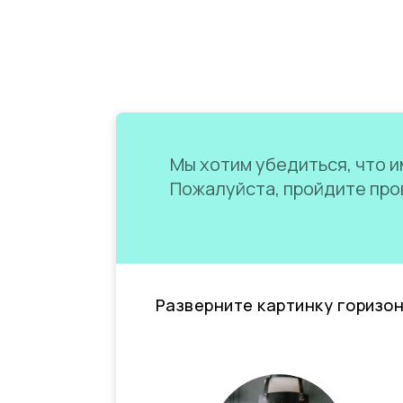
Мы хотим убедиться, что им
Пожалуйста, пройдите пров
Разверните картинку горизо