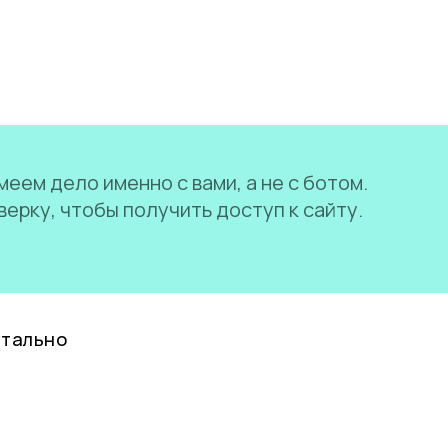
еем дело именно с вами, а не с ботом.
ерку, чтобы получить доступ к сайту.
нтально