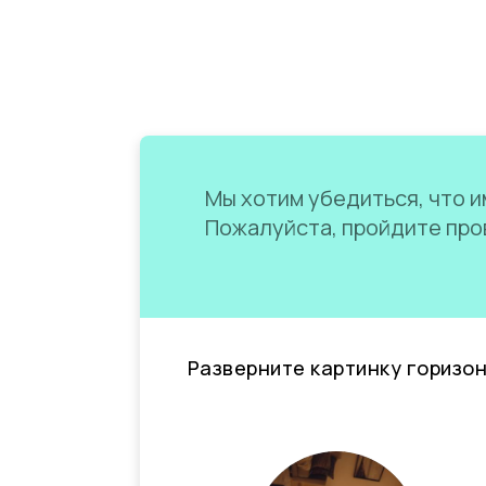
Мы хотим убедиться, что им
Пожалуйста, пройдите пров
Разверните картинку горизо