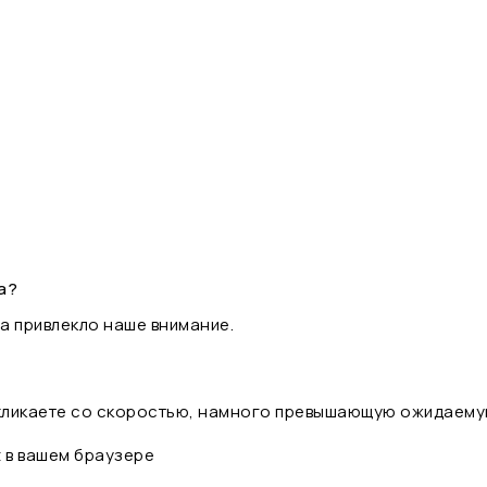
а?
а привлекло наше внимание.
 кликаете со скоростью, намного превышающую ожидаему
t в вашем браузере