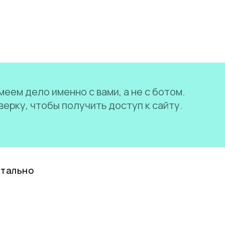
еем дело именно с вами, а не с ботом.
ерку, чтобы получить доступ к сайту.
нтально