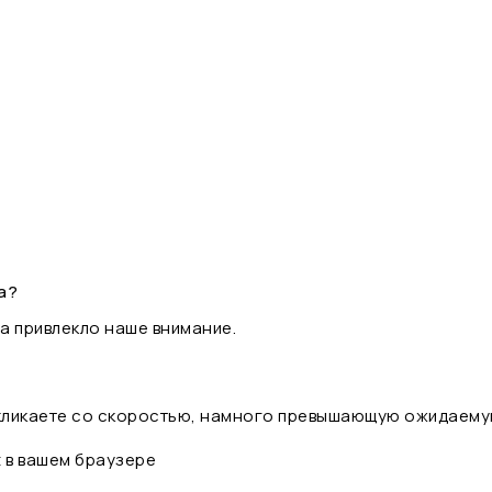
а?
а привлекло наше внимание.
 кликаете со скоростью, намного превышающую ожидаему
t в вашем браузере