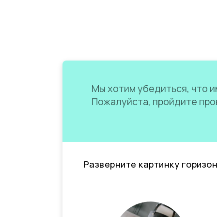
Мы хотим убедиться, что им
Пожалуйста, пройдите пров
Разверните картинку горизо