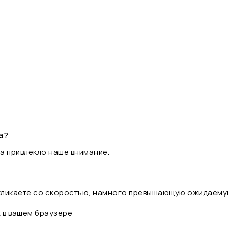
а?
а привлекло наше внимание.
 кликаете со скоростью, намного превышающую ожидаему
t в вашем браузере