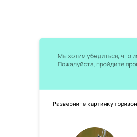
Мы хотим убедиться, что им
Пожалуйста, пройдите пров
Разверните картинку горизо