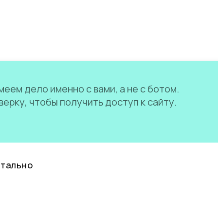
еем дело именно с вами, а не с ботом.
ерку, чтобы получить доступ к сайту.
нтально