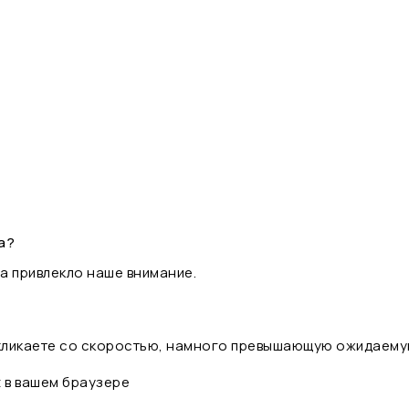
а?
а привлекло наше внимание.
 кликаете со скоростью, намного превышающую ожидаему
t в вашем браузере