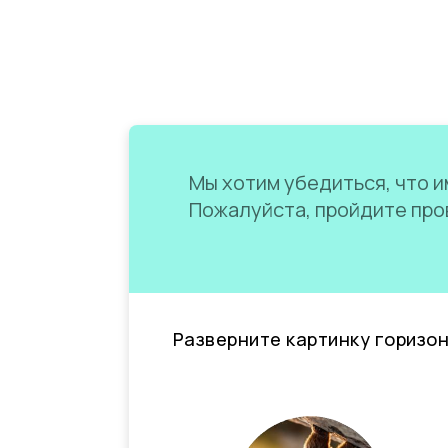
Мы хотим убедиться, что им
Пожалуйста, пройдите пров
Разверните картинку горизо