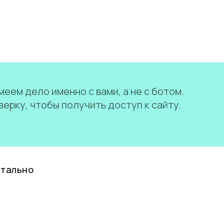
еем дело именно с вами, а не с ботом.
ерку, чтобы получить доступ к сайту.
нтально