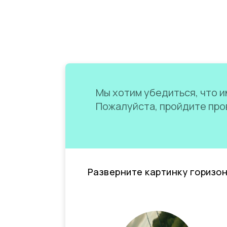
Мы хотим убедиться, что им
Пожалуйста, пройдите пров
Разверните картинку горизо