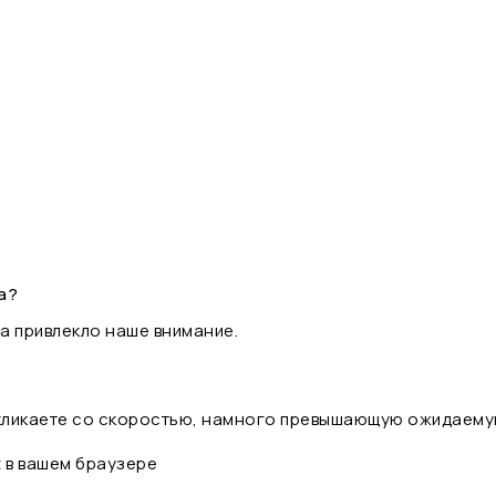
а?
а привлекло наше внимание.
 кликаете со скоростью, намного превышающую ожидаему
t в вашем браузере