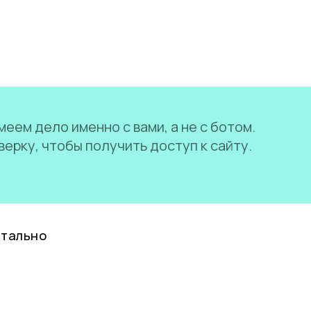
еем дело именно с вами, а не с ботом.
ерку, чтобы получить доступ к сайту.
нтально