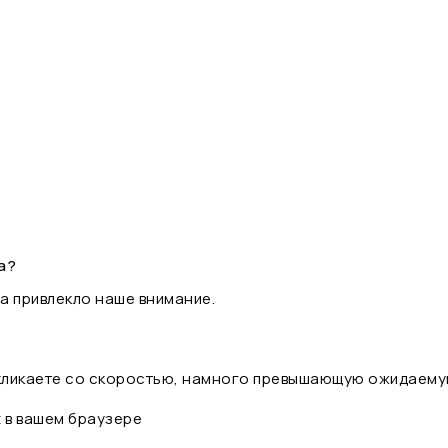
а?
а привлекло наше внимание.
 кликаете со скоростью, намного превышающую ожидаему
t в вашем браузере