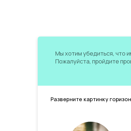
Мы хотим убедиться, что им
Пожалуйста, пройдите пров
Разверните картинку горизо