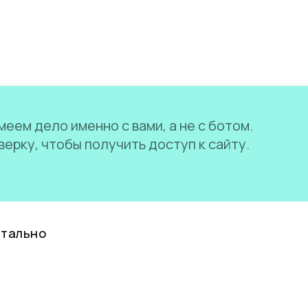
еем дело именно с вами, а не с ботом.
ерку, чтобы получить доступ к сайту.
нтально