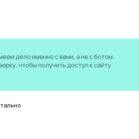
еем дело именно с вами, а не с ботом.
ерку, чтобы получить доступ к сайту.
нтально