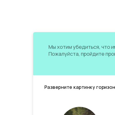
Мы хотим убедиться, что им
Пожалуйста, пройдите пров
Разверните картинку горизо