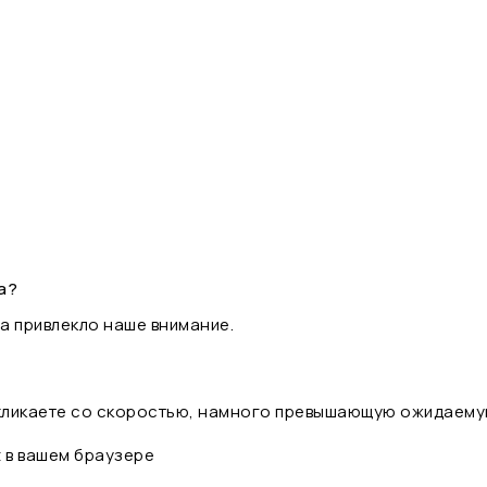
а?
а привлекло наше внимание.
 кликаете со скоростью, намного превышающую ожидаему
t в вашем браузере