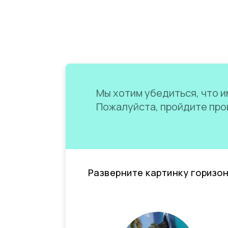
Мы хотим убедиться, что им
Пожалуйста, пройдите пров
Разверните картинку горизо