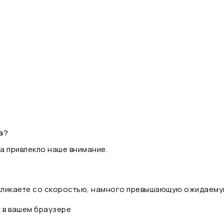
а?
а привлекло наше внимание.
 кликаете со скоростью, намного превышающую ожидаему
t в вашем браузере