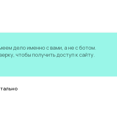
еем дело именно с вами, а не с ботом.
ерку, чтобы получить доступ к сайту.
нтально