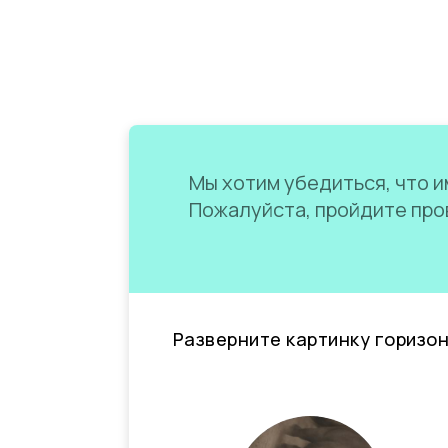
Мы хотим убедиться, что им
Пожалуйста, пройдите пров
Разверните картинку горизо