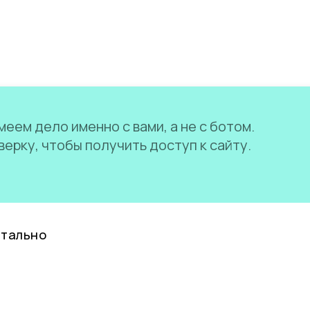
еем дело именно с вами, а не с ботом.
ерку, чтобы получить доступ к сайту.
нтально