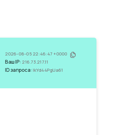
2026-08-05 22:46:47 +0000
Ваш IP:
216.73.217.11
ID запроса:
lkYd44PgUa61