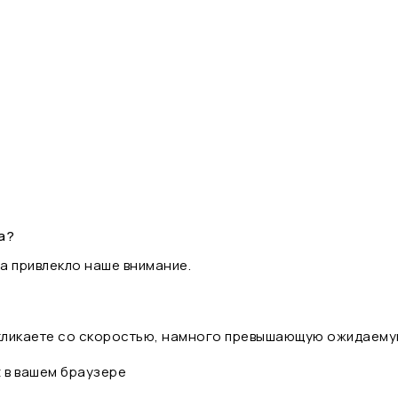
а?
а привлекло наше внимание.
 кликаете со скоростью, намного превышающую ожидаему
t в вашем браузере