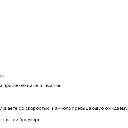
а?
а привлекло наше внимание.
 кликаете со скоростью, намного превышающую ожидаему
t в вашем браузере