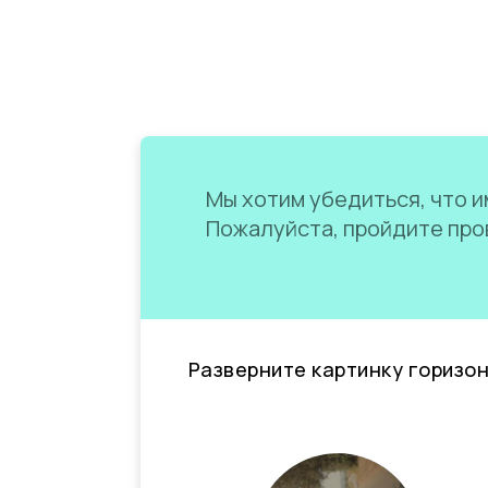
Мы хотим убедиться, что им
Пожалуйста, пройдите пров
Разверните картинку горизо