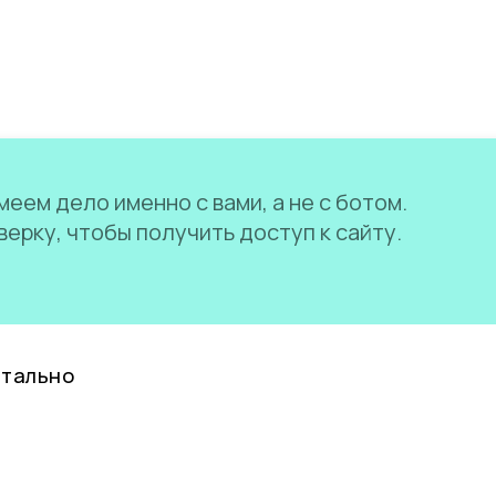
еем дело именно с вами, а не с ботом.
ерку, чтобы получить доступ к сайту.
нтально