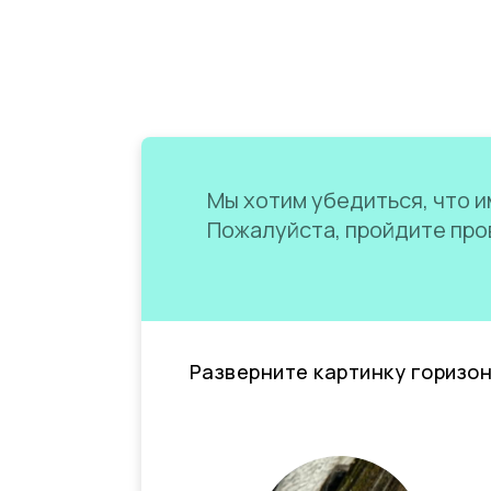
Мы хотим убедиться, что им
Пожалуйста, пройдите пров
Разверните картинку горизо