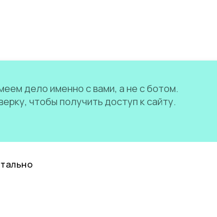
еем дело именно с вами, а не с ботом.
ерку, чтобы получить доступ к сайту.
нтально