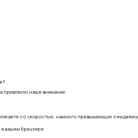
а?
а привлекло наше внимание.
 кликаете со скоростью, намного превышающую ожидаему
t в вашем браузере