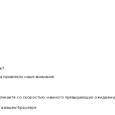
а?
а привлекло наше внимание.
 кликаете со скоростью, намного превышающую ожидаему
t в вашем браузере