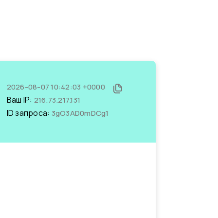
2026-08-07 10:42:03 +0000
Ваш IP:
216.73.217.131
ID запроса:
3gO3AD0mDCg1