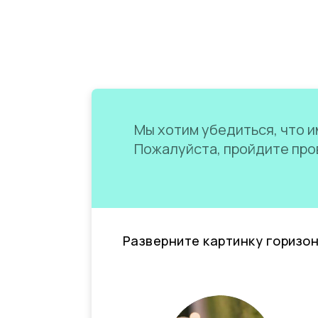
Мы хотим убедиться, что им
Пожалуйста, пройдите пров
Разверните картинку горизо