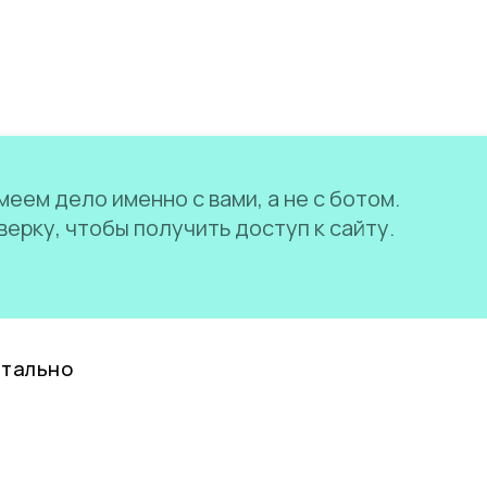
еем дело именно с вами, а не с ботом.
ерку, чтобы получить доступ к сайту.
нтально