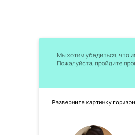
Мы хотим убедиться, что им
Пожалуйста, пройдите пров
Разверните картинку горизо