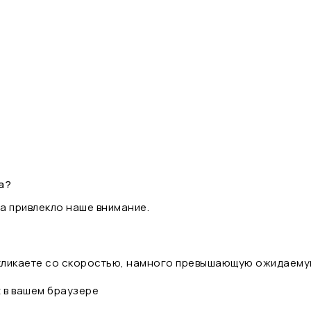
а?
а привлекло наше внимание.
 кликаете со скоростью, намного превышающую ожидаему
t в вашем браузере