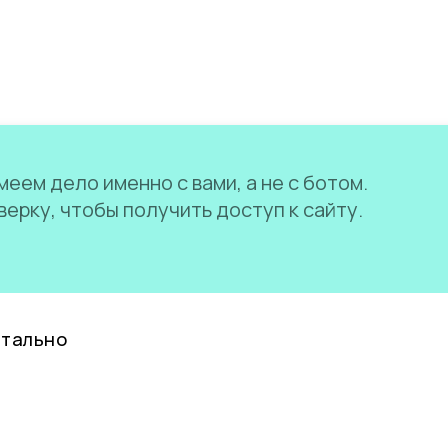
еем дело именно с вами, а не с ботом.
ерку, чтобы получить доступ к сайту.
нтально