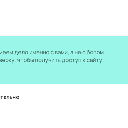
еем дело именно с вами, а не с ботом.
ерку, чтобы получить доступ к сайту.
нтально