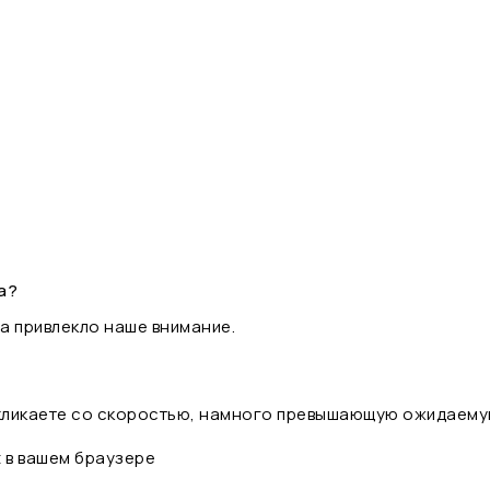
а?
а привлекло наше внимание.
 кликаете со скоростью, намного превышающую ожидаему
t в вашем браузере