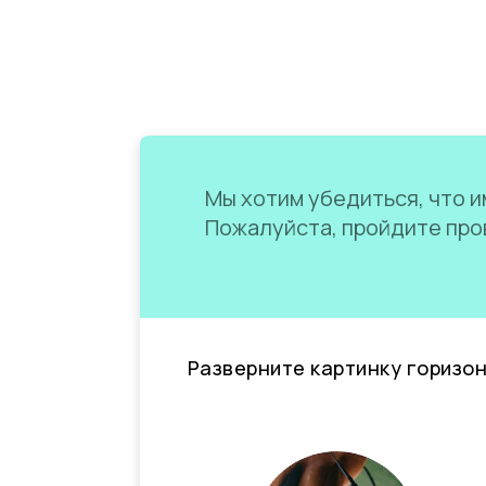
Мы хотим убедиться, что им
Пожалуйста, пройдите пров
Разверните картинку горизо