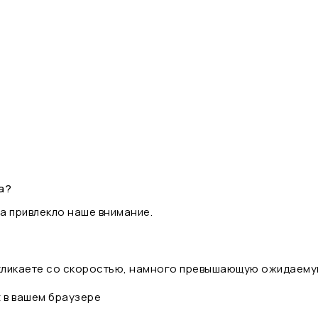
а?
а привлекло наше внимание.
 кликаете со скоростью, намного превышающую ожидаему
t в вашем браузере