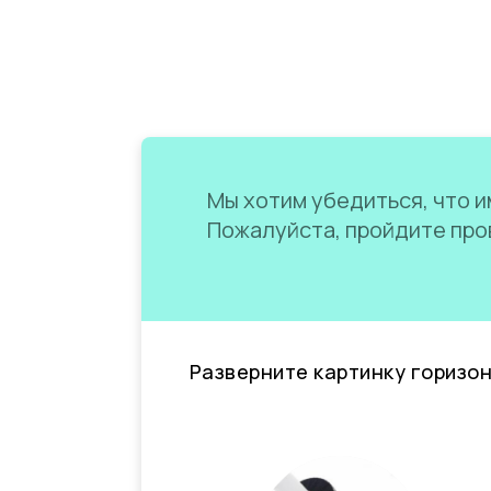
Мы хотим убедиться, что им
Пожалуйста, пройдите пров
Разверните картинку горизо