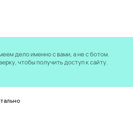
еем дело именно с вами, а не с ботом.
ерку, чтобы получить доступ к сайту.
нтально