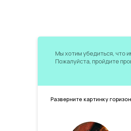
Мы хотим убедиться, что им
Пожалуйста, пройдите пров
Разверните картинку горизо