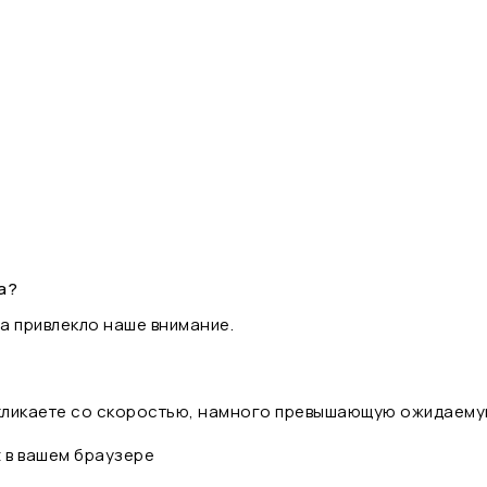
а?
а привлекло наше внимание.
 кликаете со скоростью, намного превышающую ожидаему
t в вашем браузере