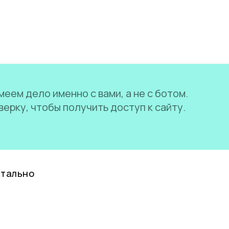
еем дело именно с вами, а не с ботом.
ерку, чтобы получить доступ к сайту.
нтально