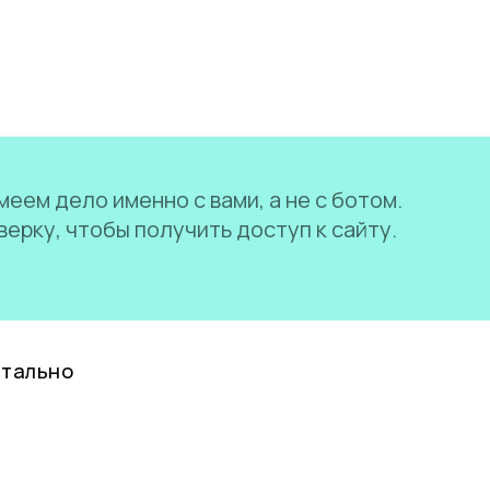
еем дело именно с вами, а не с ботом.
ерку, чтобы получить доступ к сайту.
нтально