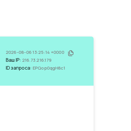
2026-08-06 13:25:14 +0000
Ваш IP:
216.73.216.179
ID запроса:
EPQop0qgH8c1