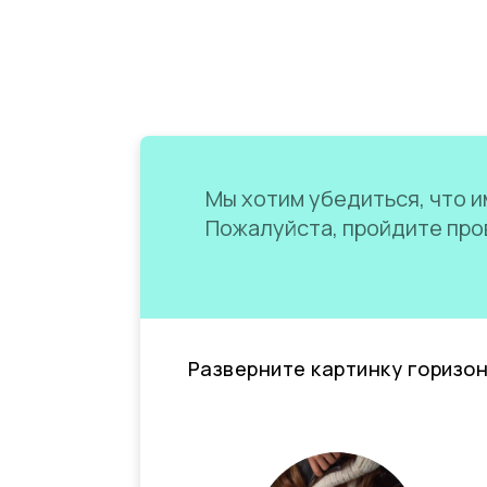
Мы хотим убедиться, что им
Пожалуйста, пройдите пров
Разверните картинку горизо