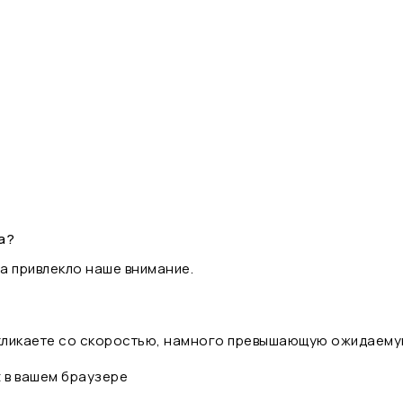
а?
а привлекло наше внимание.
 кликаете со скоростью, намного превышающую ожидаему
t в вашем браузере