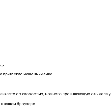
а?
а привлекло наше внимание.
 кликаете со скоростью, намного превышающую ожидаему
t в вашем браузере