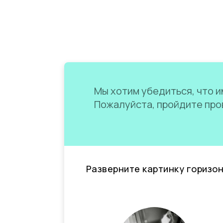
Мы хотим убедиться, что им
Пожалуйста, пройдите пров
Разверните картинку горизо