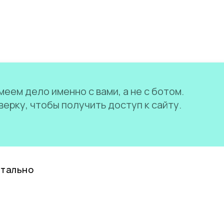
еем дело именно с вами, а не с ботом.
ерку, чтобы получить доступ к сайту.
нтально