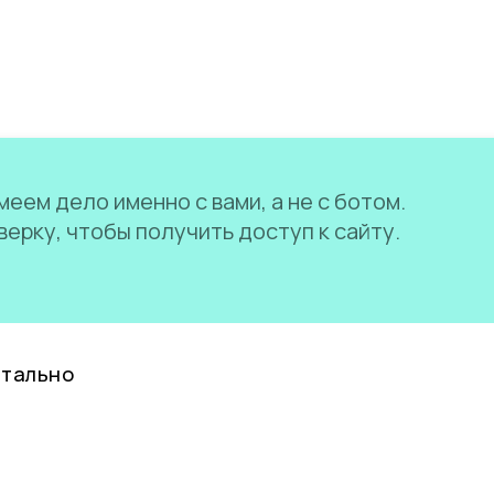
еем дело именно с вами, а не с ботом.
ерку, чтобы получить доступ к сайту.
нтально