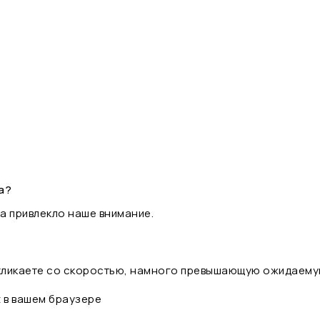
а?
а привлекло наше внимание.
 кликаете со скоростью, намного превышающую ожидаему
t в вашем браузере