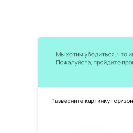
Мы хотим убедиться, что им
Пожалуйста, пройдите пров
Разверните картинку горизо