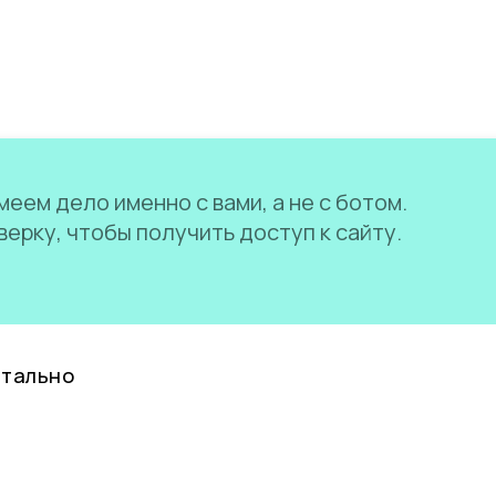
еем дело именно с вами, а не с ботом.
ерку, чтобы получить доступ к сайту.
нтально