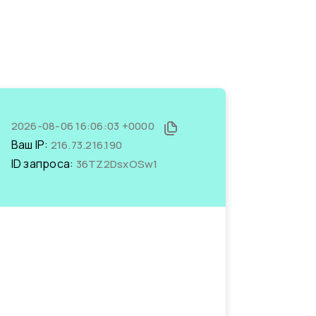
2026-08-06 16:06:03 +0000
Ваш IP:
216.73.216.190
ID запроса:
36TZ2DsxOSw1