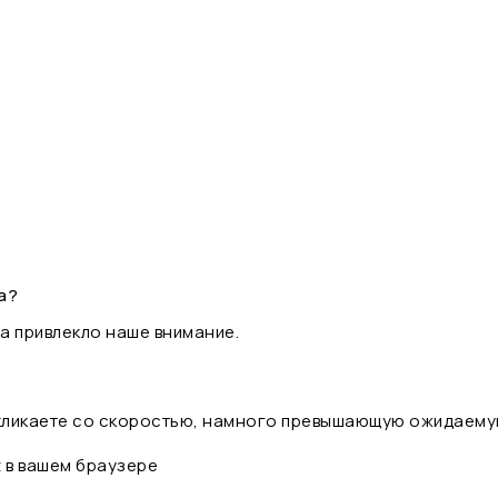
а?
а привлекло наше внимание.
 кликаете со скоростью, намного превышающую ожидаему
t в вашем браузере