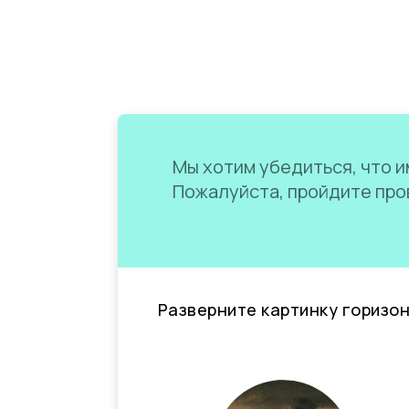
Мы хотим убедиться, что им
Пожалуйста, пройдите пров
Разверните картинку горизо