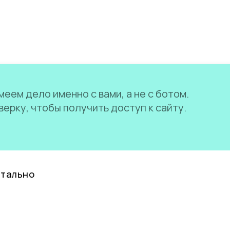
еем дело именно с вами, а не с ботом.
ерку, чтобы получить доступ к сайту.
нтально