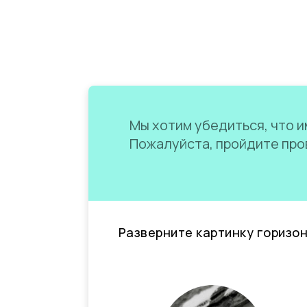
Мы хотим убедиться, что им
Пожалуйста, пройдите пров
Разверните картинку горизо