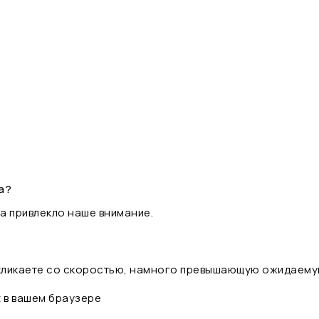
а?
а привлекло наше внимание.
 кликаете со скоростью, намного превышающую ожидаему
t в вашем браузере