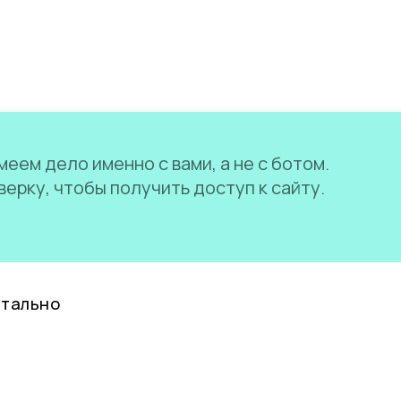
еем дело именно с вами, а не с ботом.
ерку, чтобы получить доступ к сайту.
нтально