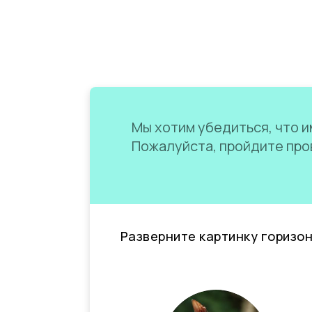
Мы хотим убедиться, что им
Пожалуйста, пройдите пров
Разверните картинку горизо