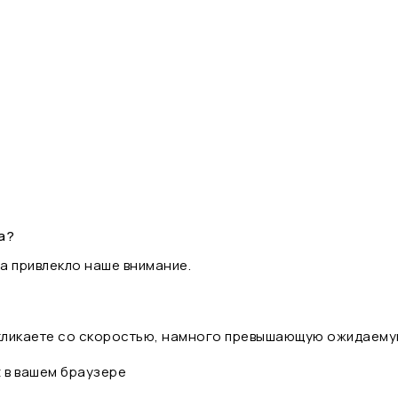
а?
а привлекло наше внимание.
 кликаете со скоростью, намного превышающую ожидаему
t в вашем браузере