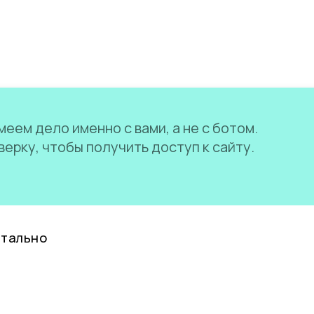
еем дело именно с вами, а не с ботом.
ерку, чтобы получить доступ к сайту.
нтально