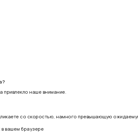
а?
а привлекло наше внимание.
 кликаете со скоростью, намного превышающую ожидаему
t в вашем браузере