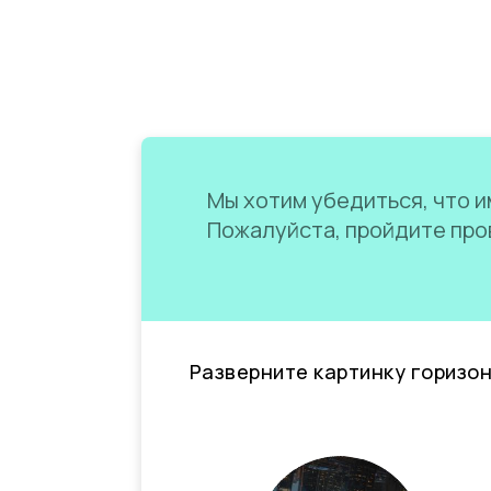
Мы хотим убедиться, что им
Пожалуйста, пройдите пров
Разверните картинку горизо