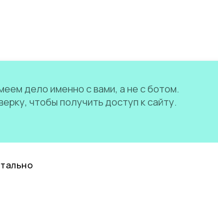
еем дело именно с вами, а не с ботом.
ерку, чтобы получить доступ к сайту.
нтально