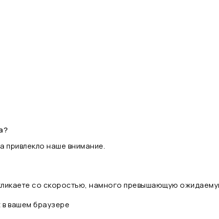
а?
а привлекло наше внимание.
 кликаете со скоростью, намного превышающую ожидаему
t в вашем браузере