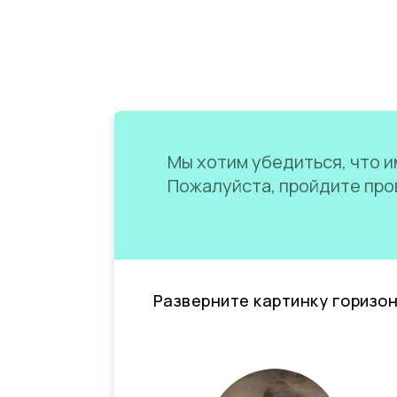
Мы хотим убедиться, что им
Пожалуйста, пройдите пров
Разверните картинку горизо