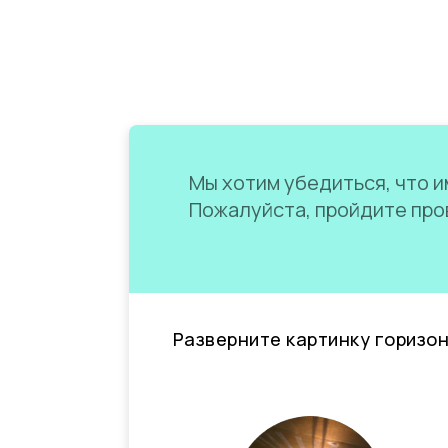
Мы хотим убедиться, что им
Пожалуйста, пройдите пров
Разверните картинку горизо