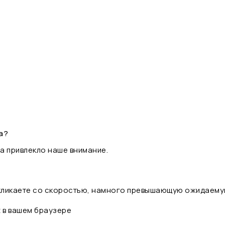
а?
а привлекло наше внимание.
 кликаете со скоростью, намного превышающую ожидаему
t в вашем браузере