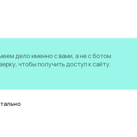
еем дело именно с вами, а не с ботом.
ерку, чтобы получить доступ к сайту.
нтально