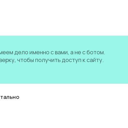
еем дело именно с вами, а не с ботом.
ерку, чтобы получить доступ к сайту.
нтально