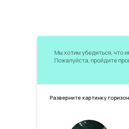
Мы хотим убедиться, что им
Пожалуйста, пройдите пров
Разверните картинку горизо