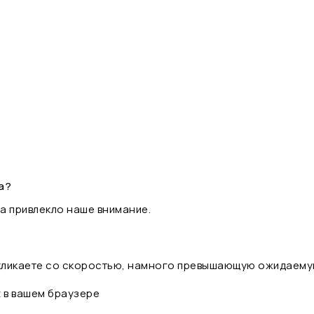
а?
а привлекло наше внимание.
 кликаете со скоростью, намного превышающую ожидаему
t в вашем браузере