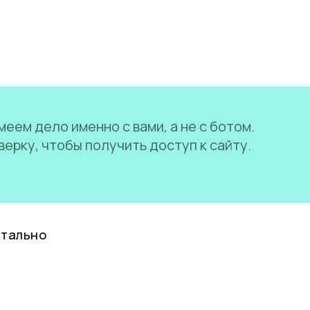
еем дело именно с вами, а не с ботом.
ерку, чтобы получить доступ к сайту.
нтально