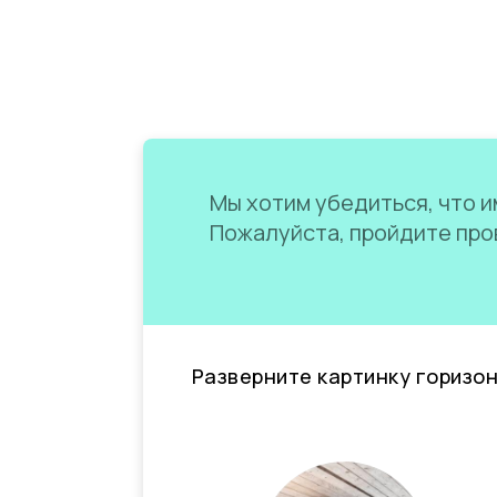
Мы хотим убедиться, что им
Пожалуйста, пройдите пров
Разверните картинку горизо