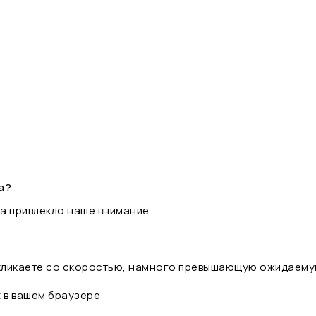
а?
а привлекло наше внимание.
 кликаете со скоростью, намного превышающую ожидаему
t в вашем браузере