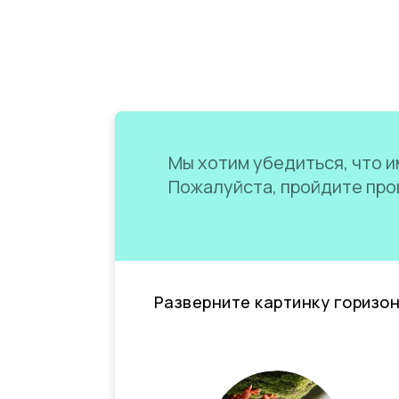
Мы хотим убедиться, что им
Пожалуйста, пройдите пров
Разверните картинку горизо