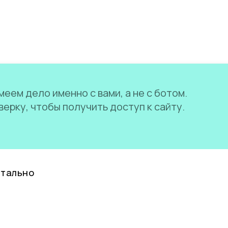
еем дело именно с вами, а не с ботом.
ерку, чтобы получить доступ к сайту.
нтально