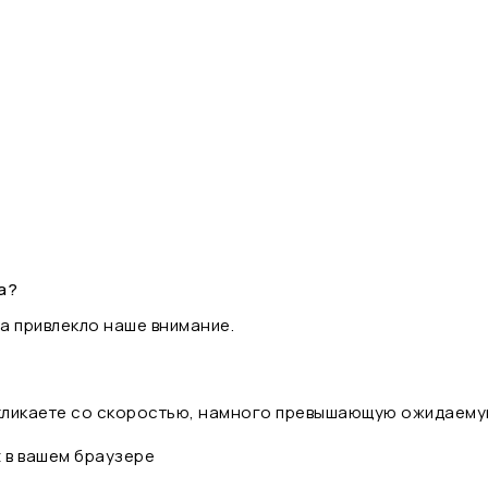
а?
а привлекло наше внимание.
 кликаете со скоростью, намного превышающую ожидаему
t в вашем браузере