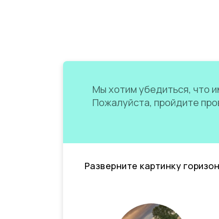
Мы хотим убедиться, что им
Пожалуйста, пройдите пров
Разверните картинку горизо