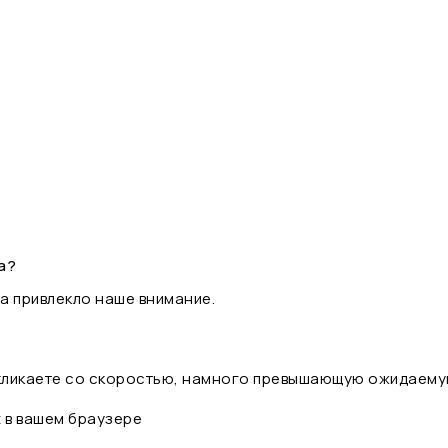
а?
а привлекло наше внимание.
 кликаете со скоростью, намного превышающую ожидаему
t в вашем браузере