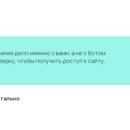
еем дело именно с вами, а не с ботом.
ерку, чтобы получить доступ к сайту.
нтально