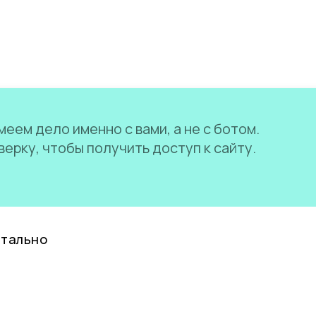
еем дело именно с вами, а не с ботом.
ерку, чтобы получить доступ к сайту.
нтально