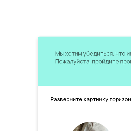
Мы хотим убедиться, что им
Пожалуйста, пройдите пров
Разверните картинку горизо