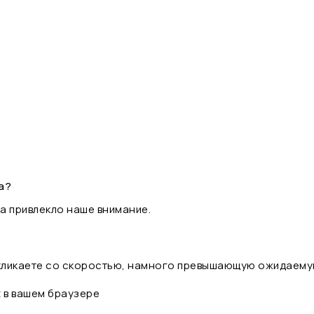
а?
а привлекло наше внимание.
 кликаете со скоростью, намного превышающую ожидаему
t в вашем браузере