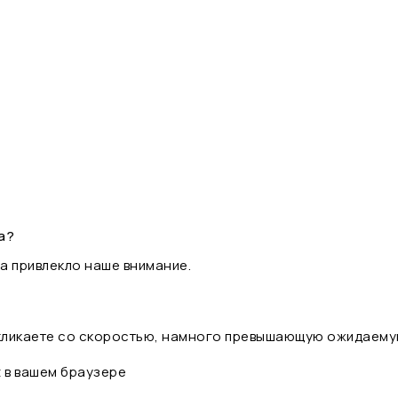
а?
а привлекло наше внимание.
 кликаете со скоростью, намного превышающую ожидаему
t в вашем браузере