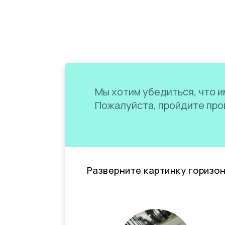
Мы хотим убедиться, что им
Пожалуйста, пройдите пров
Разверните картинку горизо