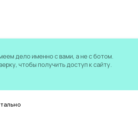
еем дело именно с вами, а не с ботом.
ерку, чтобы получить доступ к сайту.
нтально