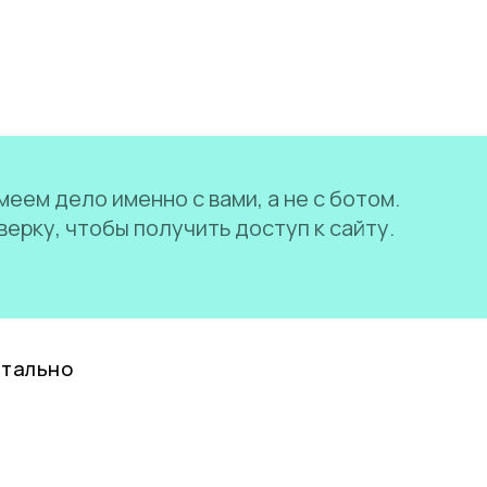
еем дело именно с вами, а не с ботом.
ерку, чтобы получить доступ к сайту.
нтально