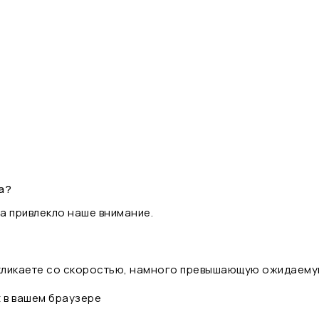
а?
а привлекло наше внимание.
 кликаете со скоростью, намного превышающую ожидаему
t в вашем браузере