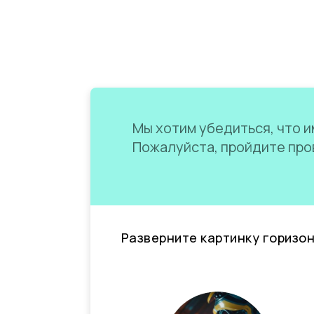
Мы хотим убедиться, что им
Пожалуйста, пройдите пров
Разверните картинку горизо